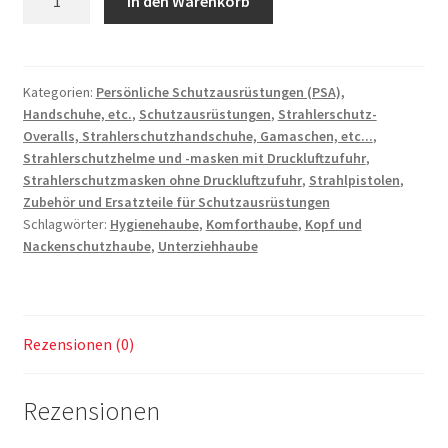
In den Warenkorb
Unterziehhaube
Type:
RU.1006
Menge
Kategorien:
Persönliche Schutzausrüstungen (PSA),
Handschuhe, etc.
,
Schutzausrüstungen
,
Strahlerschutz-
Overalls, Strahlerschutzhandschuhe, Gamaschen, etc...
,
Strahlerschutzhelme und -masken mit Druckluftzufuhr
,
Strahlerschutzmasken ohne Druckluftzufuhr
,
Strahlpistolen
,
Zubehör und Ersatzteile für Schutzausrüstungen
Schlagwörter:
Hygienehaube
,
Komforthaube
,
Kopf und
Nackenschutzhaube
,
Unterziehhaube
Rezensionen (0)
Rezensionen