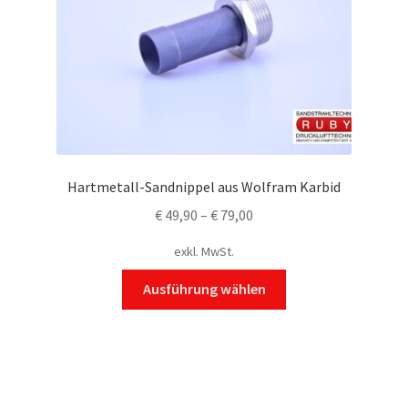
Hartmetall-Sandnippel aus Wolfram Karbid
€
49,90
–
€
79,00
exkl. MwSt.
Dieses
Ausführung wählen
Produkt
weist
mehrere
Varianten
auf.