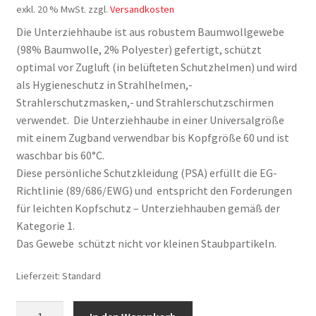
exkl. 20 % MwSt.
zzgl.
Versandkosten
war:
ist:
Die Unterziehhaube ist aus robustem Baumwollgewebe
€ 28,90
€ 22,90.
(98% Baumwolle, 2% Polyester) gefertigt, schützt
optimal vor Zugluft (in belüfteten Schutzhelmen) und wird
als Hygieneschutz in Strahlhelmen,-
Strahlerschutzmasken,- und Strahlerschutzschirmen
verwendet. Die Unterziehhaube in einer Universalgröße
mit einem Zugband verwendbar bis Kopfgröße 60 und ist
waschbar bis 60°C.
Diese persönliche Schutzkleidung (PSA) erfüllt die EG-
Richtlinie (89/686/EWG) und entspricht den Forderungen
für leichten Kopfschutz – Unterziehhauben gemäß der
Kategorie 1.
Das Gewebe schützt nicht vor kleinen Staubpartikeln.
Lieferzeit:
Standard
Kopf/Nackenschutz-