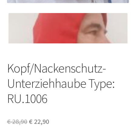
Kopf/Nackenschutz-
Unterziehhaube Type:
RU.1006
Ursprünglicher
Aktueller
€
28,90
€
22,90
Preis
Preis