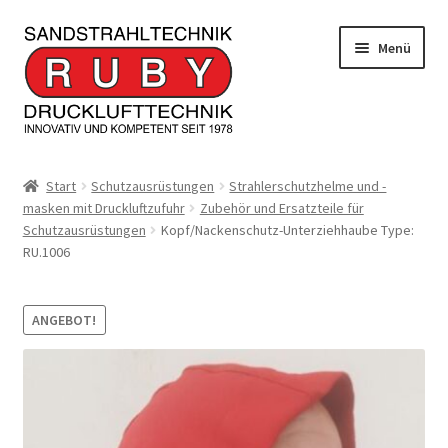
Zur
Zum
Menü
Navigation
Inhalt
springen
springen
Home/Produkte
Start
Schutzausrüstungen
Strahlerschutzhelme und -
masken mit Druckluftzufuhr
Zubehör und Ersatzteile für
Serviceleistungen
Schutzausrüstungen
Kopf/Nackenschutz-Unterziehhaube Type:
RU.1006
Kontakt
Unterm
Informationen
ANGEBOT!
öffnen
JOBS