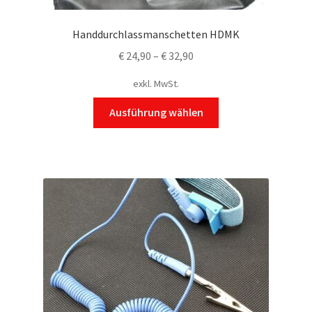
Handdurchlassmanschetten HDMK
€
24,90
–
€
32,90
exkl. MwSt.
Dieses
Ausführung wählen
Produkt
weist
mehrere
Varianten
auf.
Die
Optionen
können
auf
der
Produktseite