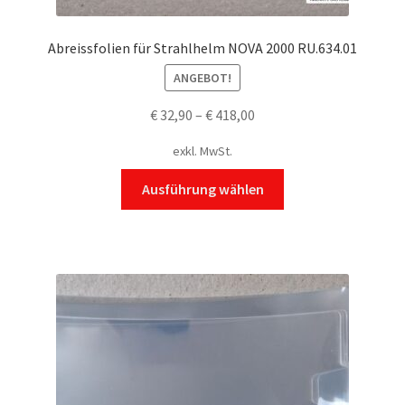
Abreissfolien für Strahlhelm NOVA 2000 RU.634.01
ANGEBOT!
€
32,90
–
€
418,00
exkl. MwSt.
Dieses
Ausführung wählen
Produkt
weist
mehrere
Varianten
auf.
Die
Optionen
können
auf
der