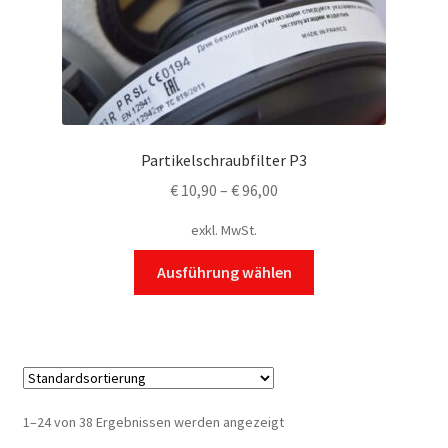
Partikelschraubfilter P3
€
10,90
–
€
96,00
exkl. MwSt.
Dieses
Ausführung wählen
Produkt
weist
mehrere
Varianten
auf.
Die
1–24 von 38 Ergebnissen werden angezeigt
Optionen