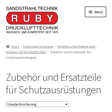
Zur
Zum
Menü
Navigation
Inhalt
springen
springen
Home/Produkte
Start
Schutzausrüstungen
Strahlerschutzhelme und -
masken mit Druckluftzufuhr
Zubehör und Ersatzteile für
Serviceleistungen
Schutzausrüstungen
Kontakt
Zubehör und Ersatzteile
Unterm
Informationen
öffnen
für Schutzausrüstungen
JOBS