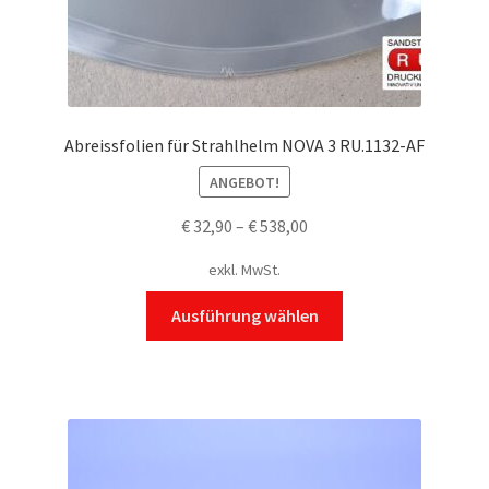
Produktseite
gewählt
werden
Abreissfolien für Strahlhelm NOVA 3 RU.1132-AF
ANGEBOT!
€
32,90
–
€
538,00
exkl. MwSt.
Dieses
Ausführung wählen
Produkt
weist
mehrere
Varianten
auf.
Die