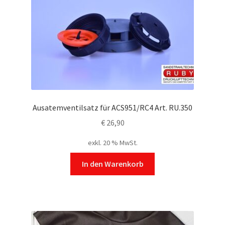
Optionen
können
auf
der
Produktseite
gewählt
werden
Ausatemventilsatz für ACS951/RC4 Art. RU.350
€
26,90
exkl. 20 % MwSt.
In den Warenkorb