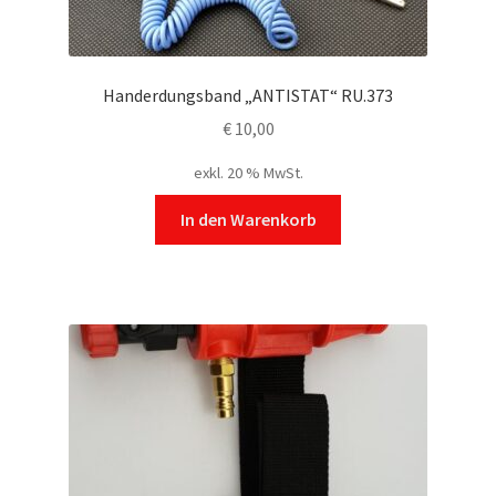
gewählt
werden
Handerdungsband „ANTISTAT“ RU.373
€
10,00
exkl. 20 % MwSt.
In den Warenkorb