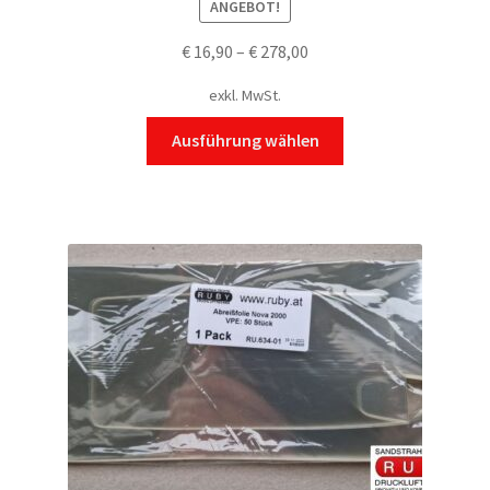
ANGEBOT!
€
16,90
–
€
278,00
exkl. MwSt.
Dieses
Ausführung wählen
Produkt
weist
mehrere
Varianten
auf.
Die
Optionen
können
auf
der
Produktseite
gewählt
werden