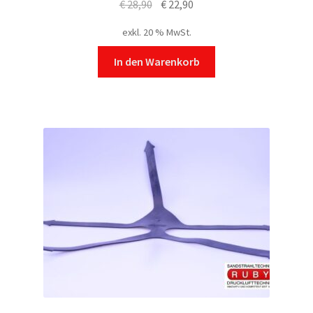
Ursprünglicher
Aktueller
€
28,90
€
22,90
Preis
Preis
exkl. 20 % MwSt.
war:
ist:
€ 28,90
€ 22,90.
In den Warenkorb