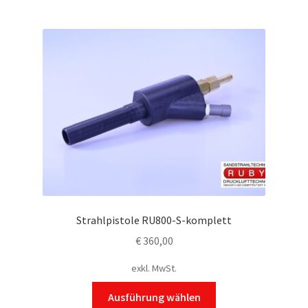
Strahlpistole RU800-S-komplett
€
360,00
exkl. MwSt.
Dieses
Ausführung wählen
Produkt