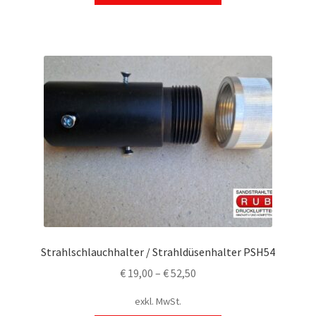
weist
mehrere
Varianten
auf.
Die
Optionen
können
auf
der
Produktseite
gewählt
werden
Strahlschlauchhalter / Strahldüsenhalter PSH54
€
19,00
–
€
52,50
exkl. MwSt.