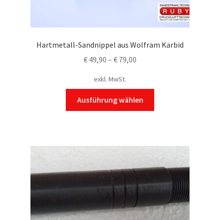
Hartmetall-Sandnippel aus Wolfram Karbid
€
49,90
–
€
79,00
exkl. MwSt.
Dieses
Ausführung wählen
Produkt
weist
mehrere
Varianten
auf.
Die
Optionen
können
auf
der