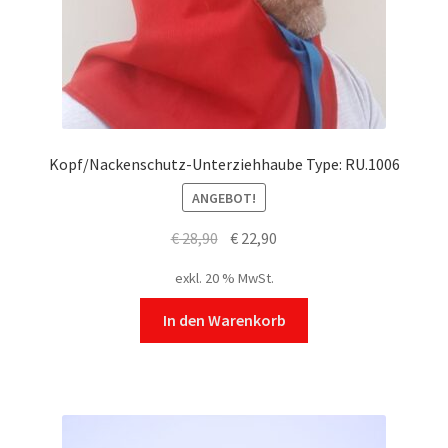
auf
der
Produktseite
gewählt
werden
Kopf/Nackenschutz-Unterziehhaube Type: RU.1006
ANGEBOT!
Ursprünglicher
Aktueller
€
28,90
€
22,90
Preis
Preis
exkl. 20 % MwSt.
war:
ist:
€ 28,90
€ 22,90.
In den Warenkorb