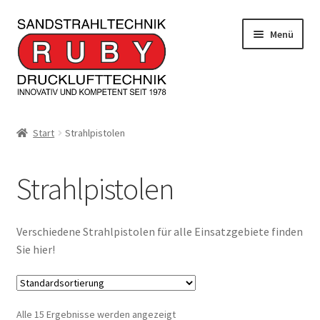
Zur
Zum
Menü
Navigation
Inhalt
springen
springen
Home/Produkte
Start
Strahlpistolen
Serviceleistungen
Strahlpistolen
Kontakt
Unterm
Informationen
Verschiedene Strahlpistolen für alle Einsatzgebiete finden
öffnen
Sie hier!
JOBS
Alle 15 Ergebnisse werden angezeigt