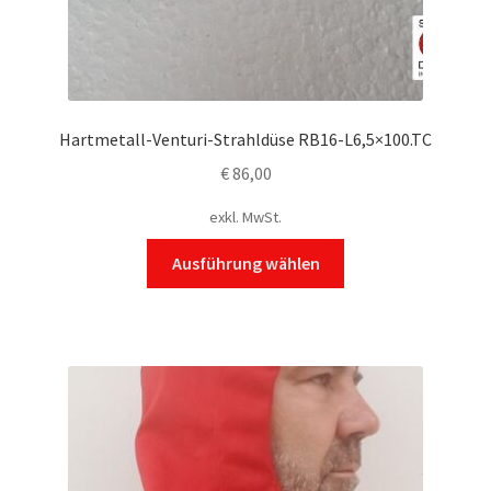
Produktseite
gewählt
werden
Hartmetall-Venturi-Strahldüse RB16-L6,5×100.TC
€
86,00
exkl. MwSt.
Dieses
Ausführung wählen
Produkt
weist
mehrere
Varianten
auf.
Die
Optionen
können