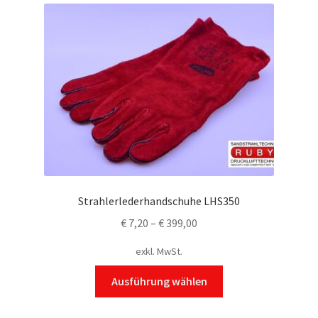
Varianten
auf.
Die
Optionen
können
auf
der
Produktseite
gewählt
werden
Strahlerlederhandschuhe LHS350
€
7,20
–
€
399,00
exkl. MwSt.
Dieses
Ausführung wählen
Produkt
weist