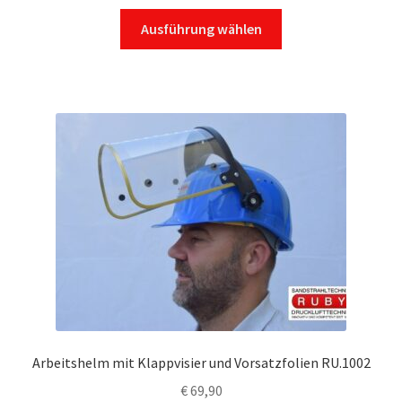
Dieses
Ausführung wählen
Produkt
weist
mehrere
Varianten
auf.
Die
Optionen
können
auf
der
Produktseite
gewählt
werden
Arbeitshelm mit Klappvisier und Vorsatzfolien RU.1002
€
69,90