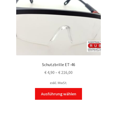
Schutzbrille ET-46
€
4,90
–
€
216,00
exkl. MwSt.
Dieses
Ausführung wählen
Produkt
weist
mehrere