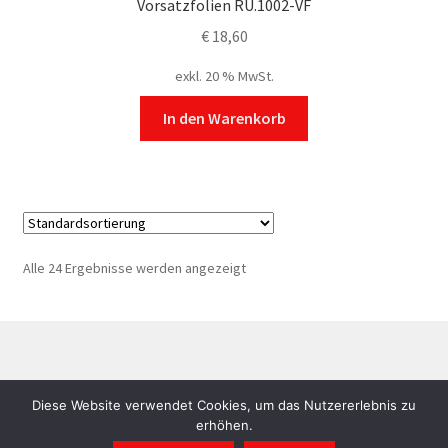
Vorsatzfolien RU.1002-VF
€
18,60
exkl. 20 % MwSt.
In den Warenkorb
Alle 24 Ergebnisse werden angezeigt
©
RUBY Sandstrahl- und Drucklufttechnik
AGB
|
Diese Website verwendet Cookies, um das Nutzererlebnis zu
Datenschutzerklärung
|
Impressum
erhöhen.