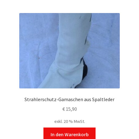
mehrere
Varianten
auf.
Die
Optionen
können
auf
der
Produktseite
gewählt
werden
Strahlerschutz-Gamaschen aus Spaltleder
€
15,90
exkl. 20 % MwSt.
In den Warenkorb