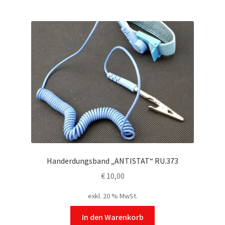
mehrere
Varianten
auf.
Die
Optionen
können
auf
der
Produktseite
gewählt
werden
Handerdungsband „ANTISTAT“ RU.373
€
10,00
exkl. 20 % MwSt.
In den Warenkorb