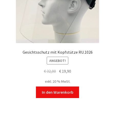
Gesichtsschutz mit Kopfstütze RU.1026
ANGEBOT!
Ursprünglicher
Aktueller
€
32,00
€
19,90
Preis
Preis
exkl. 20 % MwSt.
war:
ist:
€ 32,00
€ 19,90.
In den Warenkorb