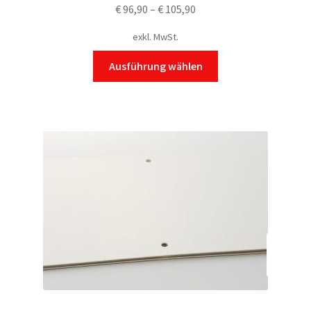
€
96,90
–
€
105,90
exkl. MwSt.
Dieses
Ausführung wählen
Produkt
weist
mehrere
Varianten
auf.
Die
Optionen
können
auf
der
Produktseite
gewählt
werden