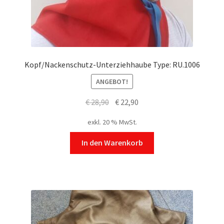
Kopf/Nackenschutz-Unterziehhaube Type: RU.1006
ANGEBOT!
Ursprünglicher
Aktueller
€
28,90
€
22,90
Preis
Preis
exkl. 20 % MwSt.
war:
ist:
€ 28,90
€ 22,90.
In den Warenkorb