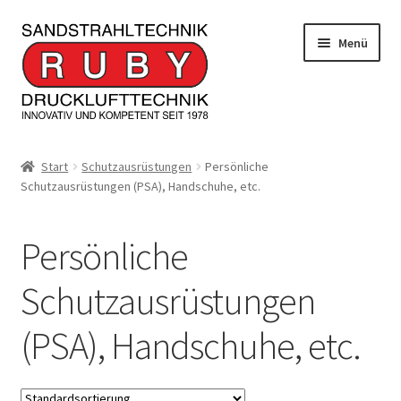
Zur
Zum
Menü
Navigation
Inhalt
springen
springen
Home/Produkte
Start
Schutzausrüstungen
Persönliche
Schutzausrüstungen (PSA), Handschuhe, etc.
Serviceleistungen
Kontakt
Persönliche
Unterm
Informationen
Schutzausrüstungen
öffnen
(PSA), Handschuhe, etc.
JOBS