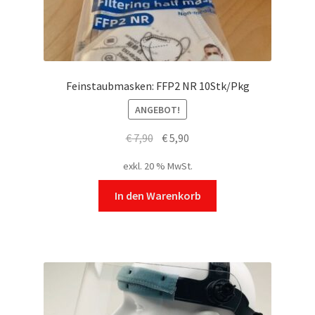
Feinstaubmasken: FFP2 NR 10Stk/Pkg
ANGEBOT!
Ursprünglicher
Aktueller
€
7,90
€
5,90
Preis
Preis
exkl. 20 % MwSt.
war:
ist:
€ 7,90
€ 5,90.
In den Warenkorb