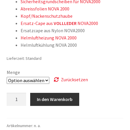
Sicherheitsgrundscheiben für NOVA2000
Abreissfolien NOVA 2000
Kopf/Nackenschutzhaube
Ersatz-Cape aus
VOLLLEDER
NOVA2000
Ersatzcape aus Nylon NOVA2000
Helmluftheizung NOVA 2000
Helmluftkühlung NOVA 2000
Lieferzeit:
Standard
Menge
Zurücksetzen
Vorsatzfolien
In den Warenkorb
für
Strahlhelm
NOVA
2000
Artikelnummer:
n. a.