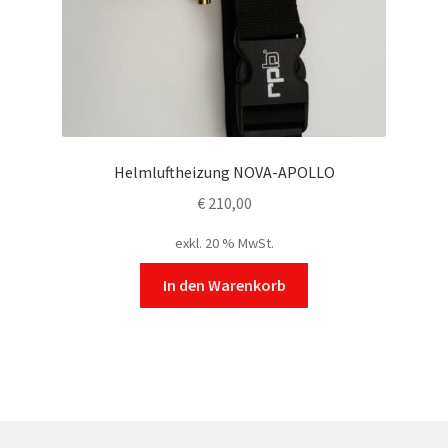
auf
der
Produktseite
gewählt
werden
Helmluftheizung NOVA-APOLLO
€
210,00
exkl. 20 % MwSt.
In den Warenkorb