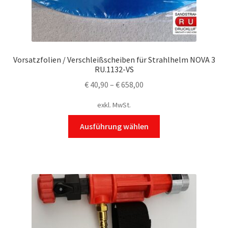
Vorsatzfolien / Verschleißscheiben für Strahlhelm NOVA 3
RU.1132-VS
€
40,90
–
€
658,00
exkl. MwSt.
Dieses
Ausführung wählen
Produkt
weist
mehrere
Varianten
auf.
Die
Optionen
können