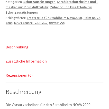
Kategorien:
Schutzausrüstungen
,
Strahlerschutzhelme und -
RU.634-
masken mit Druckluftzufuhr
,
Zubehör und Ersatzteile für
02
Schutzausrüstungen
Menge
Schlagwörter:
Ersatzteile für Strahlhelm Nova2000
,
Helm NOVA
2000
,
NOVA2000 Strahlhelm
,
NV2031-50
Beschreibung
Zusätzliche Information
Rezensionen (0)
Beschreibung
Die Vorsatzscheiben für den Strahlhelm NOVA 2000