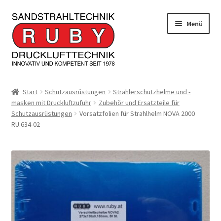
Zur
Zum
Menü
Navigation
Inhalt
springen
springen
Home/Produkte
Start
Schutzausrüstungen
Strahlerschutzhelme und -
masken mit Druckluftzufuhr
Zubehör und Ersatzteile für
Serviceleistungen
Schutzausrüstungen
Vorsatzfolien für Strahlhelm NOVA 2000
RU.634-02
Kontakt
Unterm
Informationen
öffnen
JOBS