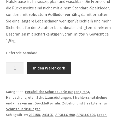
Halskrause ist herauszippbar und waschbar. Die Front- und
die Rückenseite sind nicht mit einem Standard-Spaltleder,
sondern mit
robustem Vollleder vernäht;
damit erhalten
Sie eine längere Lebensdauer, weniger Verschleiß und mehr
Sicherheit für den Strahler bei unbeabsichtigtem direktem
Bestrahlen mit scharfkantigen Strahlmitteln. Gewicht ca.
1,5kg
Lieferzeit:
Standard
Nylon-
In den Warenkorb
Ledercape
Type:
RU.1106
für
Kategorien:
Persönliche Schutzausrüstungen (PSA),
Handschuhe, etc.
,
Schutzausrüstungen
,
Strahlerschutzhelme
Strahlhelm
und -masken mit Druckluftzufuhr
,
Zubehör und Ersatzteile für
Apollo
Schutzausrüstungen
600
Schlagwörter:
23815D
,
24310D
,
APOLLO 600
,
APOLLO600
,
Leder-