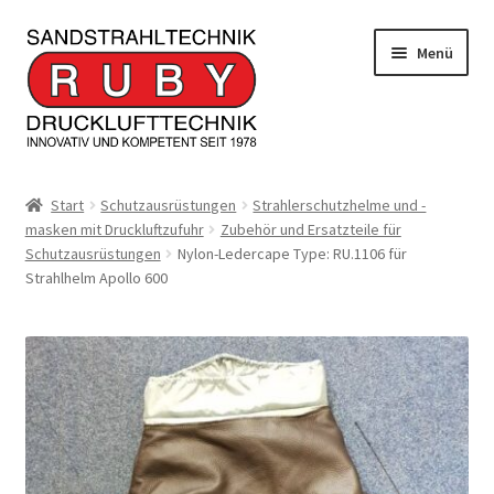
Zur
Zum
Menü
Navigation
Inhalt
springen
springen
Home/Produkte
Start
Schutzausrüstungen
Strahlerschutzhelme und -
masken mit Druckluftzufuhr
Zubehör und Ersatzteile für
Serviceleistungen
Schutzausrüstungen
Nylon-Ledercape Type: RU.1106 für
Strahlhelm Apollo 600
Kontakt
Unterm
Informationen
öffnen
JOBS