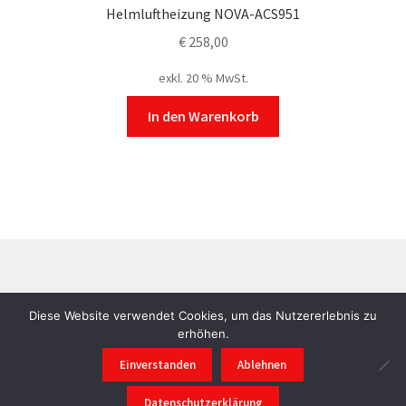
Helmluftheizung NOVA-ACS951
€
258,00
exkl. 20 % MwSt.
In den Warenkorb
©
RUBY Sandstrahl- und Drucklufttechnik
AGB
|
Diese Website verwendet Cookies, um das Nutzererlebnis zu
Datenschutzerklärung
|
Impressum
erhöhen.
Einverstanden
Ablehnen
0
Datenschutzerklärung