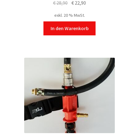
Ursprünglicher
Aktueller
€
28,90
€
22,90
Preis
Preis
exkl. 20 % MwSt.
war:
ist:
€ 28,90
€ 22,90.
In den Warenkorb