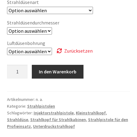
Strahldüsenart
Strahldüsendurchmesser
Luftdüsenbohrung
Zurücksetzen
Strahlpistole
In den Warenkorb
RU800-
S-
komplett
Menge
Artikelnummer:
n. a.
Kategorie:
Strahlpistolen
Schlagwörter:
Injektorstrahlpistole
,
Kleinstrahlkopf
,
Strahldüse
,
Strahlkopf für Strahlkabinen
,
Strahlpistole für den
Profieinsatz
,
Unterdruckstrahlkopf