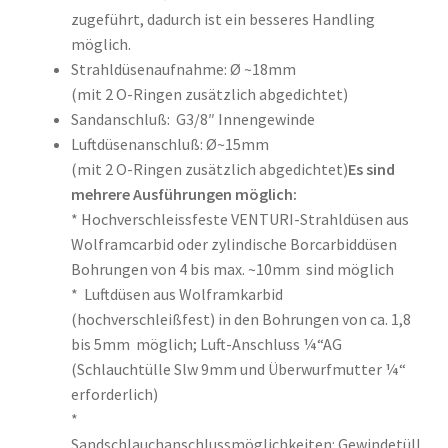
zugeführt, dadurch ist ein besseres Handling
möglich.
Strahldüsenaufnahme: Ø ~18mm
(mit 2 O-Ringen zusätzlich abgedichtet)
Sandanschluß: G3/8″ Innengewinde
Luftdüsenanschluß: Ø~15mm
(mit 2 O-Ringen zusätzlich abgedichtet)
Es sind
mehrere Ausführungen möglich:
* Hochverschleissfeste VENTURI-Strahldüsen aus
Wolframcarbid oder zylindische Borcarbiddüsen
Bohrungen von 4 bis max. ~10mm sind möglich
* Luftdüsen aus Wolframkarbid
(hochverschleißfest) in den Bohrungen von ca. 1,8
bis 5mm möglich; Luft-Anschluss ¼“AG
(Schlauchtülle Slw 9mm und Überwurfmutter ¼“
erforderlich)
*
Sandschlauchanschlussmöglichkeiten: Gewindetüll