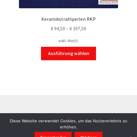
Keramikstrahlperlen RKP
€
94,50
–
€
397,50
exkl. MwSt.
Dieses
Ausführung wählen
Produkt
weist
mehrere
Varianten
auf.
Die
Optionen
können
auf
©
RUBY Sandstrahl- und Drucklufttechnik
AGB
|
Diese Website verwendet Cookies, um das Nutzererlebnis zu
der
Datenschutzerklärung
|
Impressum
erhöhen.
Produktseite