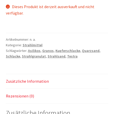
Dieses Produkt ist derzeit ausverkauft und nicht
verfügbar.
Artikelnummer:
n. a.
Kategorie:
Strahlmittel
Schlagwörter:
Asilikos
,
Granos
,
Kupferschlacke
,
Quarzsand
,
Schlacke
,
Strahlgranulat
,
Strahlsand
,
Testra
Zusätzliche Information
Rezensionen (0)
Zusätzliche Information