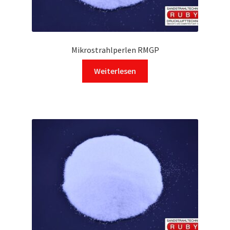
gewählt
werden
Mikrostrahlperlen RMGP
Weiterlesen