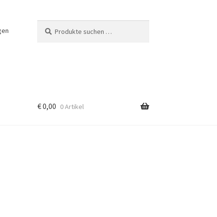
Suchen
Suchen
gen
nach:
€
0,00
0 Artikel