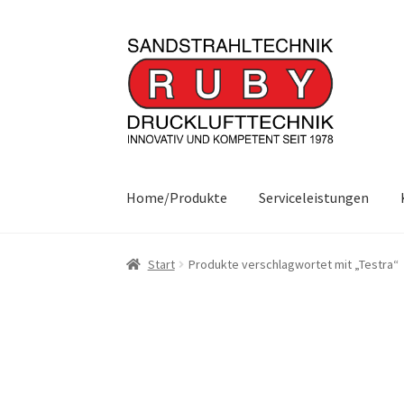
Zur
Zum
Navigation
Inhalt
springen
springen
Home/Produkte
Serviceleistungen
Start
Produkte verschlagwortet mit „Testra“