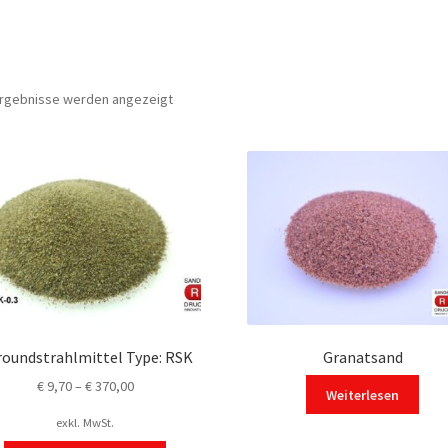
 Ergebnisse werden angezeigt
roundstrahlmittel Type: RSK
Granatsand
€
9,70
–
€
370,00
Weiterlesen
exkl. MwSt.