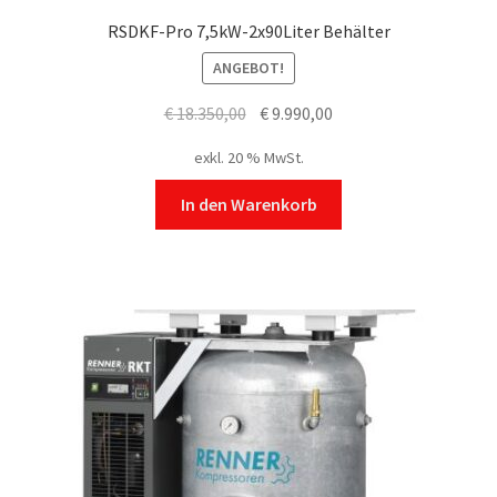
RSDKF-Pro 7,5kW-2x90Liter Behälter
ANGEBOT!
Ursprünglicher
Aktueller
€
18.350,00
€
9.990,00
Preis
Preis
exkl. 20 % MwSt.
war:
ist:
€ 18.350,00
€ 9.990,00.
In den Warenkorb