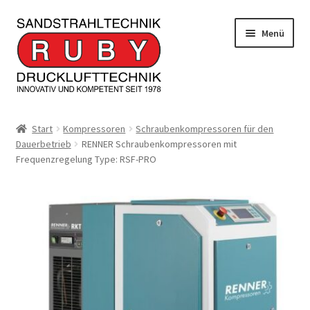
Zur
Zum
Menü
Navigation
Inhalt
springen
springen
Home/Produkte
Start
Kompressoren
Schraubenkompressoren für den
Dauerbetrieb
RENNER Schraubenkompressoren mit
Serviceleistungen
Frequenzregelung Type: RSF-PRO
Kontakt
Unterm
Informationen
öffnen
JOBS