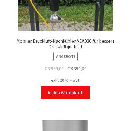
Mobiler Druckluft-Nachkühler ACA030 für bessere
Druckluftqualität
ANGEBOT!
Ursprünglicher
Aktueller
€
3.990,00
€
3.390,00
Preis
Preis
exkl. 20 % MwSt.
war:
ist:
€ 3.990,00
€ 3.390,00.
In den Warenkorb