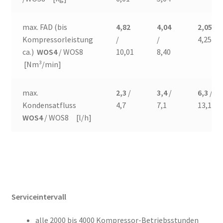
max. FAD (bis
4,82
4,04
2,05
/
Kompressorleistung
/
/
4,25
ca.)
WOS4
/ WOS8
10,01
8,40
[Nm³/min]
max.
2,3
/
3,4
/
6,3
/
Kondensatfluss
4,7
7,1
13,1
WOS4
/ WOS8 [l/h]
Serviceintervall
alle 2000 bis 4000 Kompressor-Betriebsstunden