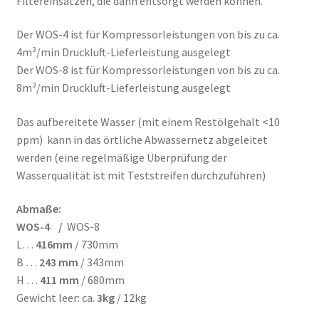
Filtereinsätzen, die dann entsorgt werden können.
Der WOS-4 ist für Kompressorleistungen von bis zu ca.
4m³/min Druckluft-Lieferleistung ausgelegt
Der WOS-8 ist für Kompressorleistungen von bis zu ca.
8m³/min Druckluft-Lieferleistung ausgelegt
Das aufbereitete Wasser (mit einem Restölgehalt <10
ppm) kann in das örtliche Abwassernetz abgeleitet
werden (eine regelmäßige Überprüfung der
Wasserqualität ist mit Teststreifen durchzuführen)
Abmaße:
WOS-4 /
WOS-8
L…
416mm
/ 730mm
B …
243 mm
/ 343mm
H …
411 mm
/ 680mm
Gewicht leer: ca.
3kg
/ 12kg