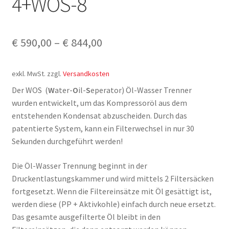
4+WOS-8
€
590,00
–
€
844,00
exkl. MwSt.
zzgl.
Versandkosten
Der WOS (
W
ater-
O
il-
S
eperator) Öl-Wasser Trenner
wurden entwickelt, um das Kompressoröl aus dem
entstehenden Kondensat abzuscheiden. Durch das
patentierte System, kann ein Filterwechsel in nur 30
Sekunden durchgeführt werden!
Die Öl-Wasser Trennung beginnt in der
Druckentlastungskammer und wird mittels 2 Filtersäcken
fortgesetzt. Wenn die Filtereinsätze mit Öl gesättigt ist,
werden diese (PP + Aktivkohle) einfach durch neue ersetzt.
Das gesamte ausgefilterte Öl bleibt in den