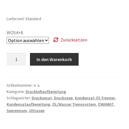
Lieferzeit:
Standard
WOS4+8
Zurücksetzen
Öl-
In den Warenkorb
Wasser
Trenner
WOS-
4+WOS-
Artikelnummer:
n. a.
Kategorie:
Druckluftaufbereitung
8
Schlagwörter:
Druckomat
,
Druckosep
,
Kondensat-Öl-Trenner
,
Menge
Kondensataufbereitung
,
ÖL/Wasser Trennsystem
,
ÖWAMAT
,
Sepremium
,
Ultrasep