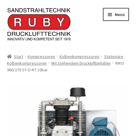
Zur
Zum
Menü
Navigation
Inhalt
springen
springen
Home/Produkte
Start
Kompressoren
Kolbenkompressoren
Stationäre
Kolbenkompressoren
Mit stehendem Druckluftbehälter
RIKO
Serviceleistungen
960/270 ST-O-KT 10bar
Kontakt
Unterm
Informationen
öffnen
JOBS