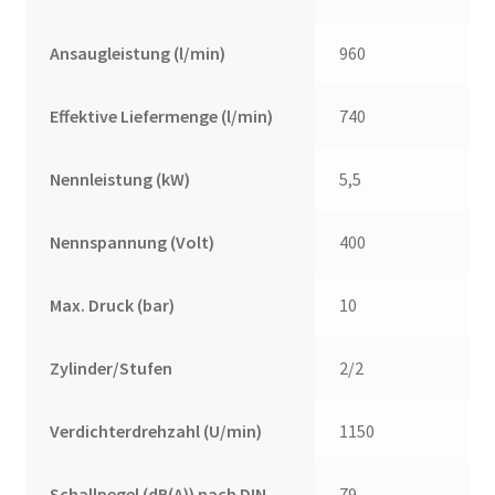
Ansaugleistung (l/min)
960
Effektive Liefermenge (l/min)
740
Nennleistung (kW)
5,5
Nennspannung (Volt)
400
Max. Druck (bar)
10
Zylinder/Stufen
2/2
Verdichterdrehzahl (U/min)
1150
Schallpegel (dB(A)) nach DIN
79