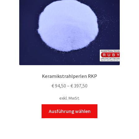
Keramikstrahlperlen RKP
€
94,50
–
€
397,50
exkl. MwSt.
Dieses
Ausführung wählen
Produkt
weist
mehrere
Varianten