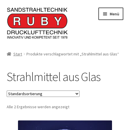
Zur
Zum
Menü
Navigation
Inhalt
springen
springen
Home/Produkte
Start
Produkte verschlagwortet mit „Strahlmittel aus Glas“
Serviceleistungen
Strahlmittel aus Glas
Kontakt
Unterm
Informationen
öffnen
Alle 2 Ergebnisse werden angezeigt
JOBS