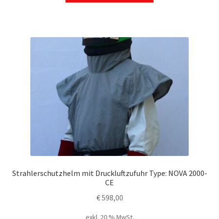
weist
mehrere
Varianten
auf.
Die
Optionen
können
auf
der
Produktseite
gewählt
werden
Strahlerschutzhelm mit Druckluftzufuhr Type: NOVA 2000-
CE
€
598,00
exkl. 20 % MwSt.