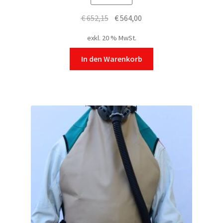
Ursprünglicher
Aktueller
€
652,15
€
564,00
Preis
Preis
exkl. 20 % MwSt.
war:
ist:
€ 652,15
€ 564,00.
In den Warenkorb