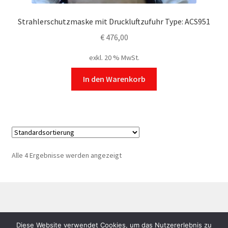
Strahlerschutzmaske mit Druckluftzufuhr Type: ACS951
€
476,00
exkl. 20 % MwSt.
In den Warenkorb
Alle 4 Ergebnisse werden angezeigt
©
RUBY Sandstrahl- und Drucklufttechnik
AGB
|
Diese Website verwendet Cookies, um das Nutzererlebnis zu