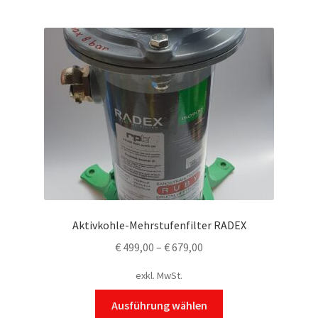
Aktivkohle-Mehrstufenfilter RADEX
€
499,00
–
€
679,00
exkl. MwSt.
Dieses
Ausführung wählen
Produkt