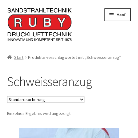
Zur
Zum
Menü
Navigation
Inhalt
springen
springen
Home/Produkte
Start
Produkte verschlagwortet mit „Schweisseranzug“
Serviceleistungen
Schweisseranzug
Kontakt
Unterm
Informationen
öffnen
Einzelnes Ergebnis wird angezeigt
JOBS