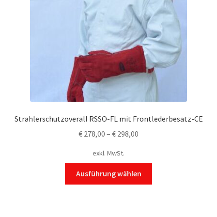
Strahlerschutzoverall RSSO-FL mit Frontlederbesatz-CE
€
278,00
–
€
298,00
exkl. MwSt.
Dieses
Ausführung wählen
Produkt
weist
mehrere
Varianten