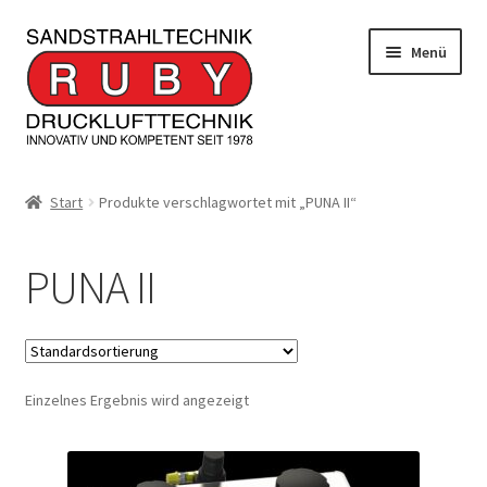
Zur
Zum
Menü
Navigation
Inhalt
springen
springen
Home/Produkte
Start
Produkte verschlagwortet mit „PUNA II“
Serviceleistungen
PUNA II
Kontakt
Unterm
Informationen
öffnen
Einzelnes Ergebnis wird angezeigt
JOBS