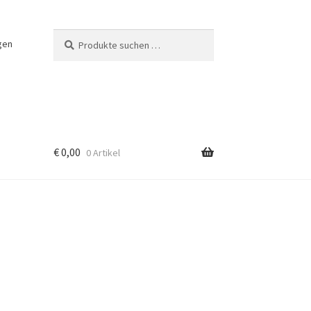
Suchen
Suchen
gen
nach:
€
0,00
0 Artikel