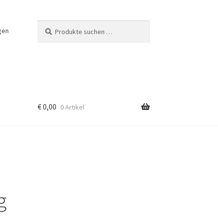
Suchen
Suchen
gen
nach:
€
0,00
0 Artikel
g