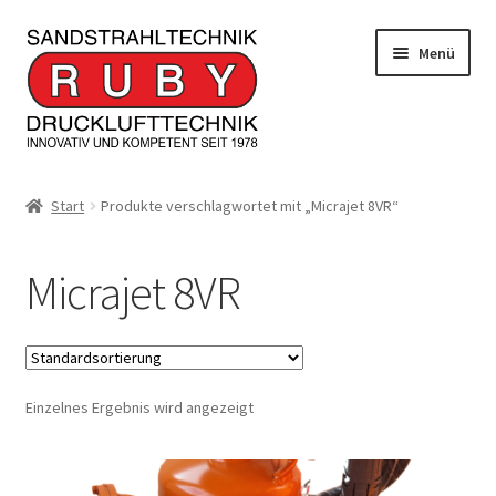
Zur
Zum
Menü
Navigation
Inhalt
springen
springen
Home/Produkte
Start
Produkte verschlagwortet mit „Micrajet 8VR“
Serviceleistungen
Micrajet 8VR
Kontakt
Unterm
Informationen
öffnen
Einzelnes Ergebnis wird angezeigt
JOBS