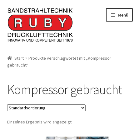
Zur
Zum
Menü
Navigation
Inhalt
springen
springen
Home/Produkte
Start
Produkte verschlagwortet mit „Kompressor
gebraucht“
Serviceleistungen
Kontakt
Kompressor gebraucht
Unterm
Informationen
öffnen
JOBS
Einzelnes Ergebnis wird angezeigt