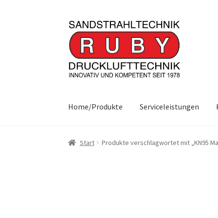
Zur
Zum
Navigation
Inhalt
springen
springen
Home/Produkte
Serviceleistungen
Start
Produkte verschlagwortet mit „KN95 M