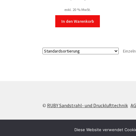
Preis
Preis
exkl. 20 % MwSt.
war:
ist:
€ 7,90
€ 5,90.
In den Warenkorb
Einzel
©
RUBY Sandstrahl- und Drucklufttechnik
A
Diese Website verwendet Cookie