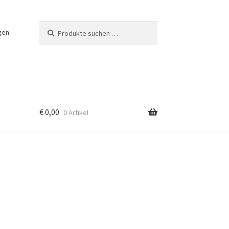
Suchen
Suchen
gen
nach:
€
0,00
0 Artikel