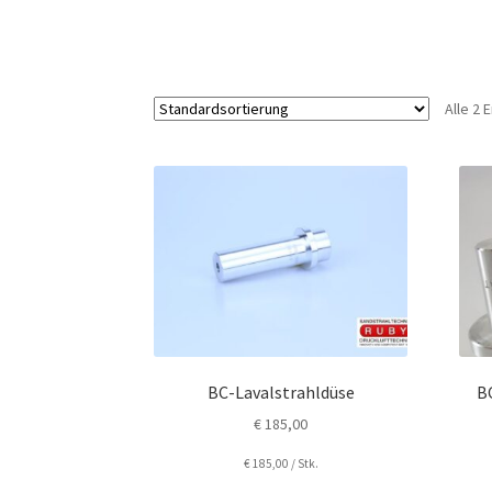
Alle 2
BC-Lavalstrahldüse
B
€
185,00
€
185,00
/
Stk.