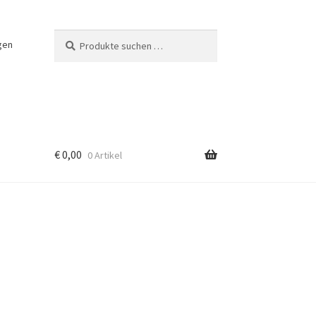
Suchen
Suchen
gen
nach:
€
0,00
0 Artikel