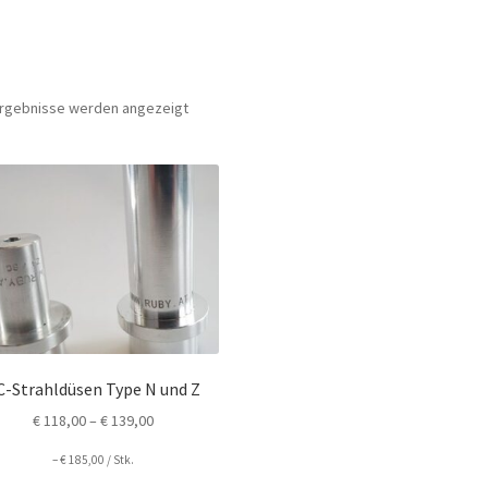
 Ergebnisse werden angezeigt
C-Strahldüsen Type N und Z
€
118,00
–
€
139,00
–
€
185,00
/
Stk.