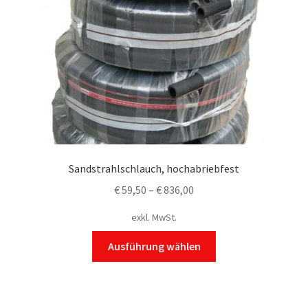
Sandstrahlschlauch, hochabriebfest
€
59,50
–
€
836,00
exkl. MwSt.
Dieses
Ausführung wählen
Produkt
weist
mehrere
Varianten