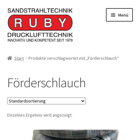
Zur
Zum
Menü
Navigation
Inhalt
springen
springen
Home/Produkte
Start
Produkte verschlagwortet mit „Förderschlauch“
Serviceleistungen
Förderschlauch
Kontakt
Unterm
Informationen
öffnen
Einzelnes Ergebnis wird angezeigt
JOBS