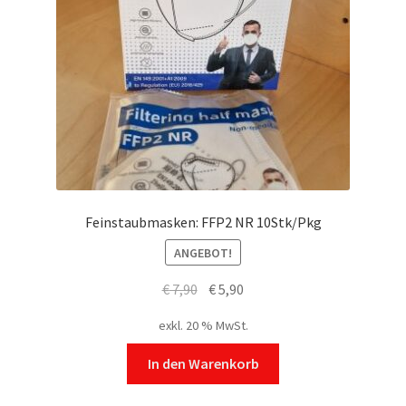
Feinstaubmasken: FFP2 NR 10Stk/Pkg
ANGEBOT!
Ursprünglicher
Aktueller
€
7,90
€
5,90
Preis
Preis
exkl. 20 % MwSt.
war:
ist:
€ 7,90
€ 5,90.
In den Warenkorb