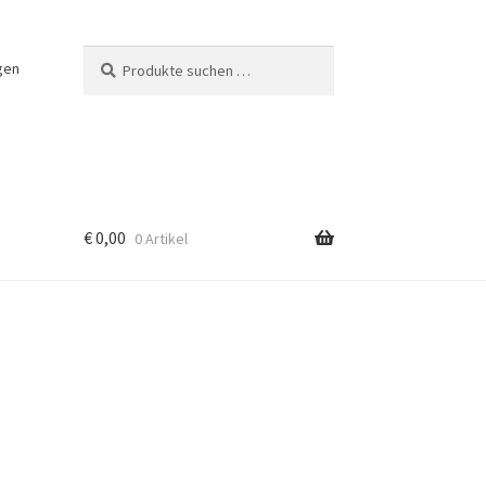
Suchen
Suchen
gen
nach:
€
0,00
0 Artikel