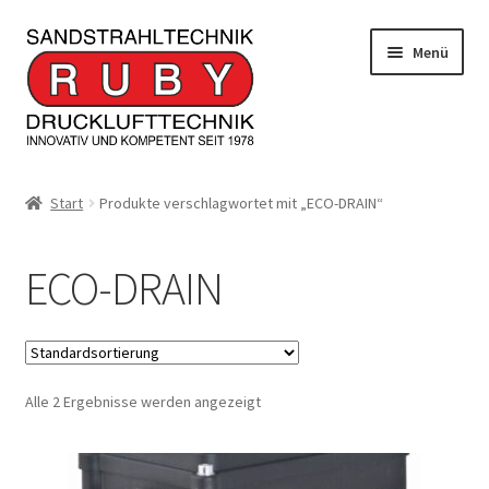
Zur
Zum
Menü
Navigation
Inhalt
springen
springen
Home/Produkte
Start
Produkte verschlagwortet mit „ECO-DRAIN“
Serviceleistungen
ECO-DRAIN
Kontakt
Unterm
Informationen
öffnen
Alle 2 Ergebnisse werden angezeigt
JOBS