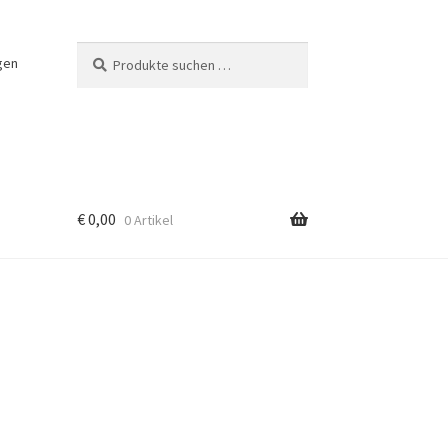
Suchen
Suchen
gen
nach:
€
0,00
0 Artikel