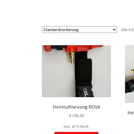
Alle 6
Helmluftheizung NOVA
He
€
198,00
exkl. 20 % MwSt.