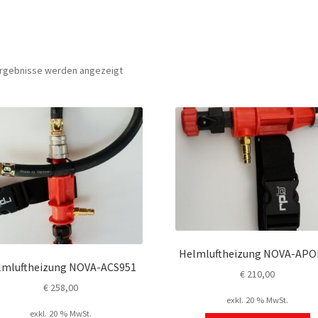
 Ergebnisse werden angezeigt
Helmluftheizung NOVA-AP
lmluftheizung NOVA-ACS951
€
210,00
€
258,00
exkl. 20 % MwSt.
exkl. 20 % MwSt.