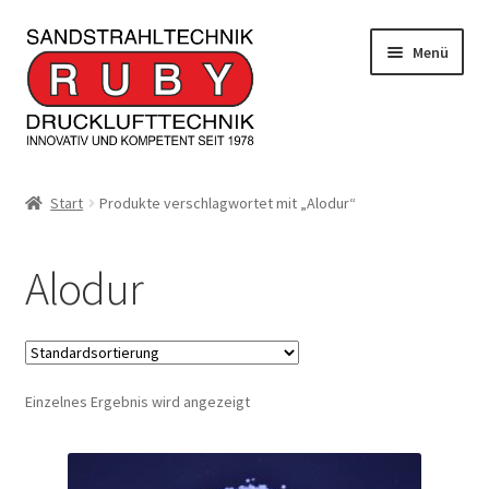
Zur
Zum
Menü
Navigation
Inhalt
springen
springen
Home/Produkte
Start
Produkte verschlagwortet mit „Alodur“
Serviceleistungen
Alodur
Kontakt
Unterm
Informationen
öffnen
Einzelnes Ergebnis wird angezeigt
JOBS