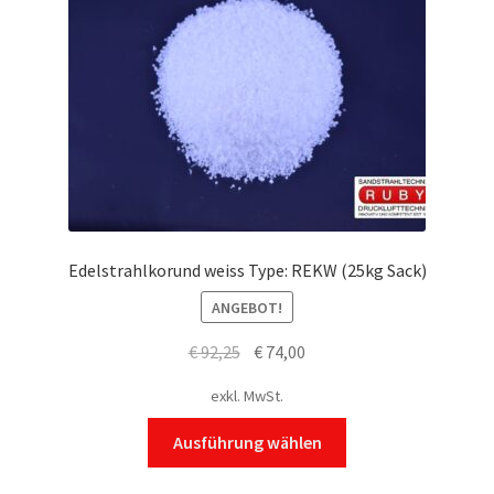
Edelstrahlkorund weiss Type: REKW (25kg Sack)
ANGEBOT!
Ursprünglicher
Aktueller
€
92,25
€
74,00
Preis
Preis
exkl. MwSt.
war:
ist:
Dieses
€ 92,25
€ 74,00.
Ausführung wählen
Produkt
weist