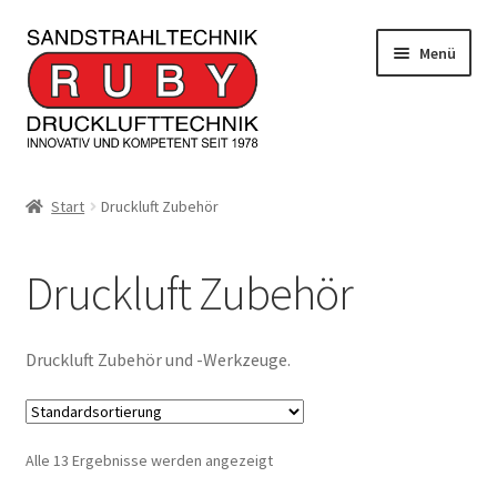
Zur
Zum
Menü
Navigation
Inhalt
springen
springen
Home/Produkte
Start
Druckluft Zubehör
Serviceleistungen
Druckluft Zubehör
Kontakt
Unterm
Informationen
Druckluft Zubehör und -Werkzeuge.
öffnen
JOBS
Alle 13 Ergebnisse werden angezeigt