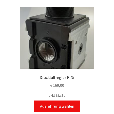
Druckluftregler R.45
€
169,00
exkl. MwSt.
Dieses
Ausführung wählen
Produkt