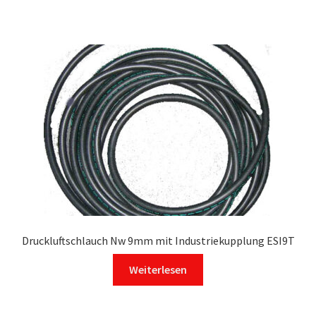
weist
mehrere
Varianten
auf.
Die
Optionen
können
auf
der
Produktseite
gewählt
werden
Druckluftschlauch Nw 9mm mit Industriekupplung ESI9T
Weiterlesen