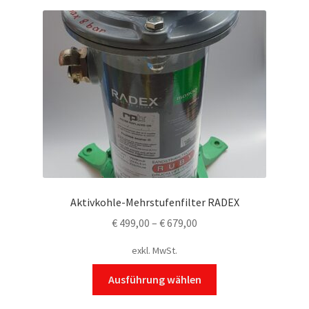
Aktivkohle-Mehrstufenfilter RADEX
€
499,00
–
€
679,00
exkl. MwSt.
Dieses
Ausführung wählen
Produkt
weist