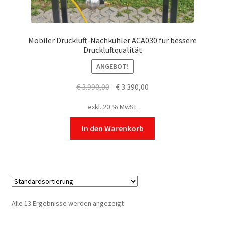
Mobiler Druckluft-Nachkühler ACA030 für bessere
Druckluftqualität
ANGEBOT!
Ursprünglicher
Aktueller
€
3.990,00
€
3.390,00
Preis
Preis
exkl. 20 % MwSt.
war:
ist:
€ 3.990,00
€ 3.390,00.
In den Warenkorb
Alle 13 Ergebnisse werden angezeigt