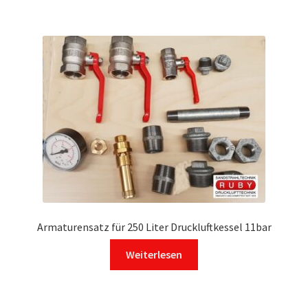
mehrere
Varianten
auf.
Die
Optionen
können
auf
der
Produktseite
gewählt
werden
Armaturensatz für 250 Liter Druckluftkessel 11bar
Weiterlesen