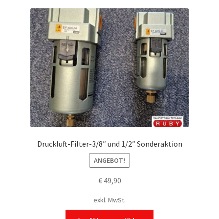
Druckluft-Filter-3/8″ und 1/2″ Sonderaktion
ANGEBOT!
€
49,90
exkl. MwSt.
Dieses