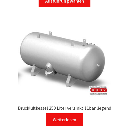
Ausführung wählen
Produkt
weist
mehrere
Varianten
auf.
Die
Optionen
können
auf
der
Produktseite
gewählt
werden
Druckluftkessel 250 Liter verzinkt 11bar liegend
Weiterlesen