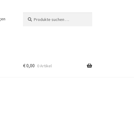
Suchen
Suchen
gen
nach:
€
0,00
0 Artikel