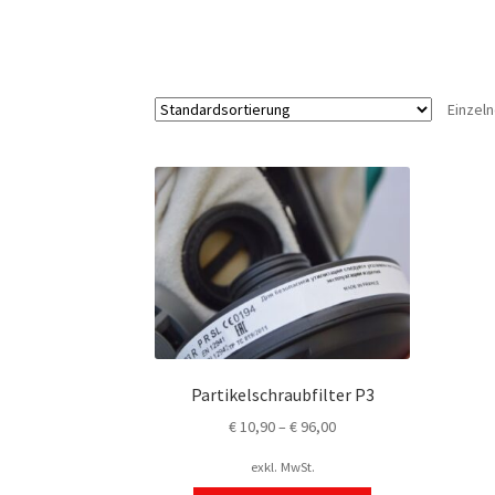
Einzel
Partikelschraubfilter P3
€
10,90
–
€
96,00
exkl. MwSt.