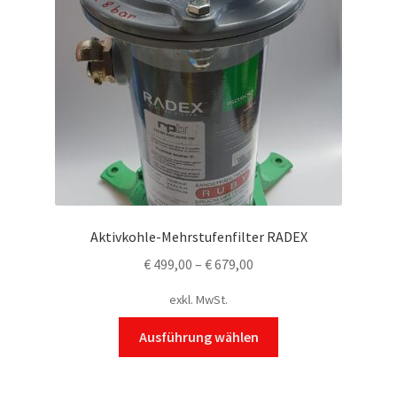
Aktivkohle-Mehrstufenfilter RADEX
€
499,00
–
€
679,00
exkl. MwSt.
Dieses
Ausführung wählen
Produkt
weist
mehrere