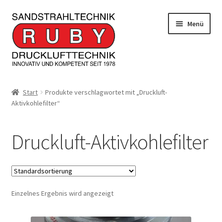
Zur
Zum
Menü
Navigation
Inhalt
springen
springen
Home/Produkte
Start
Produkte verschlagwortet mit „Druckluft-
Aktivkohlefilter“
Serviceleistungen
Kontakt
Druckluft-Aktivkohlefilter
Unterm
Informationen
öffnen
JOBS
Einzelnes Ergebnis wird angezeigt